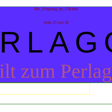
Der_Ursprung_im_Gilt.htm
Seite 25 von 30
RLAG
lt zum Perlag