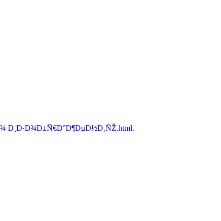
Ð¾ Ð¸Ð·Ð¾Ð±Ñ€Ð°Ð¶ÐµÐ½Ð¸ÑŽ.html.