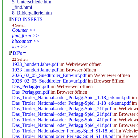
5_Unterschiede.htm
_find.html
8_Bildergallerie.htm
I
NFO INSERTS
4 Seiten
Counter >>
find_form >>
hitcounter >>
leer >>
P
DF's
≡
22 Seiten
1933_hundert Jahre.pdf
im Webviewer öffnen
1933_hundert Jahre.pdf
im Browser öffnen
2026_02_05_Suedtiroler_Entwurf.pdf
im Webviewer öffnen
2026_02_05_Suedtiroler_Entwurf.pdf
im Browser öffnen
Das_Perlaggen.pdf
im Webviewer öffnen
Das_Perlaggen.pdf
im Browser öffnen
Das_Tiroler_National--oder_Perlagg-Spiel_1-18_erkannt.pdf
im 
Das_Tiroler_National--oder_Perlagg-Spiel_1-18_erkannt.pdf
im 
Das_Tiroler_National--oder_Perlagg-Spiel_21f.pdf
im Webviewe
Das_Tiroler_National--oder_Perlagg-Spiel_21f.pdf
im Browser ö
Das_Tiroler_National--oder_Perlagg-Spiel_41f.pdf
im Webviewe
Das_Tiroler_National--oder_Perlagg-Spiel_41f.pdf
im Browser ö
Das_Tiroler_National-oder_Perlagg-Spiel_S1-18.pdf
im Webview
Das_Tiroler_National-oder_Perlagg-Spiel_S1-18.pdf
im Browser