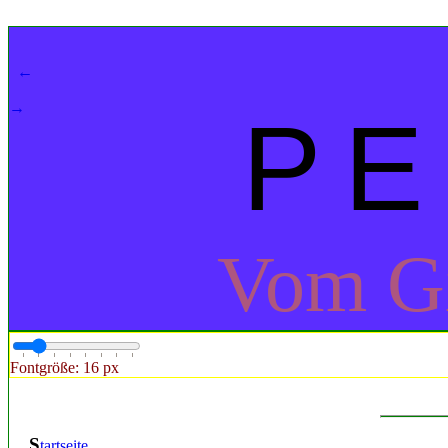
141
←
→
PE
Vom Gi
Fontgröße: 16 px
S
tartseite