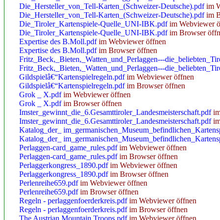
Die_Hersteller_von_Tell-Karten_(Schweizer-Deutsche).pdf
im W
Die_Hersteller_von_Tell-Karten_(Schweizer-Deutsche).pdf
im B
Die_Tiroler_Kartenspiele-Quelle_UNI-IBK.pdf
im Webviewer ö
Die_Tiroler_Kartenspiele-Quelle_UNI-IBK.pdf
im Browser öff
Expertise des B.Moll.pdf
im Webviewer öffnen
Expertise des B.Moll.pdf
im Browser öffnen
Fritz_Beck,_Bieten,_Watten_und_Perlaggen---die_beliebten_Ti
Fritz_Beck,_Bieten,_Watten_und_Perlaggen---die_beliebten_Ti
Gildspielâ€“Kartenspielregeln.pdf
im Webviewer öffnen
Gildspielâ€“Kartenspielregeln.pdf
im Browser öffnen
Grok _ X.pdf
im Webviewer öffnen
Grok _ X.pdf
im Browser öffnen
Imster_gewinnt_die_6.Gesamttiroler_Landesmeisterschaft.pdf
im
Imster_gewinnt_die_6.Gesamttiroler_Landesmeisterschaft.pdf
im
Katalog_der_ im_germanischen_Museum_befindlichen_Kartensp
Katalog_der_ im_germanischen_Museum_befindlichen_Kartensp
Perlaggen-card_game_rules.pdf
im Webviewer öffnen
Perlaggen-card_game_rules.pdf
im Browser öffnen
Perlaggerkongress_1890.pdf
im Webviewer öffnen
Perlaggerkongress_1890.pdf
im Browser öffnen
Perlenreihe659.pdf
im Webviewer öffnen
Perlenreihe659.pdf
im Browser öffnen
Regeln - perlaggenfoerderkreis.pdf
im Webviewer öffnen
Regeln - perlaggenfoerderkreis.pdf
im Browser öffnen
The Austrian Mountain Troops.pdf
im Webviewer öffnen