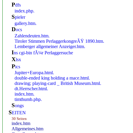
p
dfs
index.php.
S
pieler
gallery.htm.
d
ocs
Zahlendeuten.htm.
Tiroler Stimmen PerlaggerkongreÃŸ 1890.htm.
Lemberger allgemeiner Anzeiger.htm.
i
ns cgi-bin fÃ¼r Perlaggersuche
x
lsx
p
ics
Jupiter+Europa.html.
double-ended king holding a mace.html.
drawing; playing-card _ British Museum.html.
dt.Herrscher.html.
index.htm.
timthumb.php.
s
ongs
S
EITEN
30 Seiten
index.htm
Allgemeines.htm