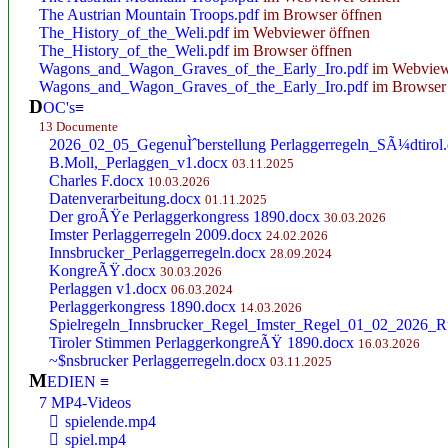
The Austrian Mountain Troops.pdf
im Browser öffnen
The_History_of_the_Weli.pdf
im Webviewer öffnen
The_History_of_the_Weli.pdf
im Browser öffnen
Wagons_and_Wagon_Graves_of_the_Early_Iro.pdf
im Webview
Wagons_and_Wagon_Graves_of_the_Early_Iro.pdf
im Browser 
D
OC's
≡
13 Documente
2026_02_05_GegenuÌˆberstellung Perlaggerregeln_SÃ¼dtirol
B.Moll,_Perlaggen_v1.docx
03.11.2025
Charles F.docx
10.03.2026
Datenverarbeitung.docx
01.11.2025
Der groÃŸe Perlaggerkongress 1890.docx
30.03.2026
Imster Perlaggerregeln 2009.docx
24.02.2026
Innsbrucker_Perlaggerregeln.docx
28.09.2024
KongreÃŸ.docx
30.03.2026
Perlaggen v1.docx
06.03.2024
Perlaggerkongress 1890.docx
14.03.2026
Spielregeln_Innsbrucker_Regel_Imster_Regel_01_02_2026_R
Tiroler Stimmen PerlaggerkongreÃŸ 1890.docx
16.03.2026
~$nsbrucker Perlaggerregeln.docx
03.11.2025
M
EDIEN
≡
7 MP4-Videos

spielende.mp4

spiel.mp4