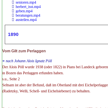

senioren.mp4

herbert_isst.mp4

geben.mp4

beratungen.mp4

austeilen.mp4
1890
Vom Gilt zum Perlaggen
≡ nach Johann Alois Ignatz Pöll
Der Alois Pöll wurde 1938 (oder 1822) in Pians bei Landeck geboren
in Bozen das Perlaggen erfunden haben.
s.u., Seite 2
Seltsam ist aber der Befund, daß im Oberland mit drei Eichelperlagge
(Radetzky, Welli, Schell- und Eichelsiebener) zu behalten.