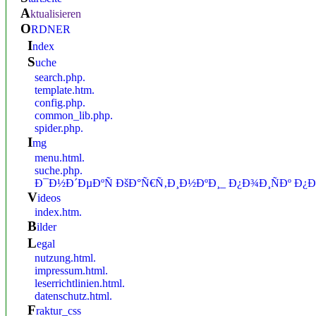
a
ktualisieren
O
RDNER
i
ndex
S
uche
search.php.
template.htm.
config.php.
common_lib.php.
spider.php.
i
mg
menu.html.
suche.php.
Ð¯Ð½Ð´ÐµÐºÑ ÐšÐ°Ñ€Ñ‚Ð¸Ð½ÐºÐ¸_ Ð¿Ð¾Ð¸ÑÐº Ð¿
v
ideos
index.htm.
b
ilder
l
egal
nutzung.html.
impressum.html.
leserrichtlinien.html.
datenschutz.html.
f
raktur_css