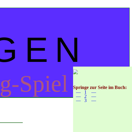
GEN
g-Spiel
Springe zur Seite im Buch:
— 1 —
— 2 —
— 3 —