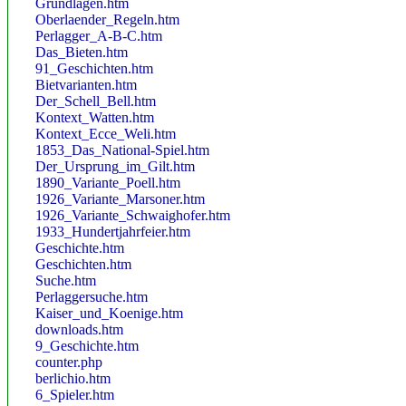
Grundlagen.htm
Oberlaender_Regeln.htm
Perlagger_A-B-C.htm
Das_Bieten.htm
91_Geschichten.htm
Bietvarianten.htm
Der_Schell_Bell.htm
Kontext_Watten.htm
Kontext_Ecce_Weli.htm
1853_Das_National-Spiel.htm
Der_Ursprung_im_Gilt.htm
1890_Variante_Poell.htm
1926_Variante_Marsoner.htm
1926_Variante_Schwaighofer.htm
1933_Hundertjahrfeier.htm
Geschichte.htm
Geschichten.htm
Suche.htm
Perlaggersuche.htm
Kaiser_und_Koenige.htm
downloads.htm
9_Geschichte.htm
counter.php
berlichio.htm
6_Spieler.htm